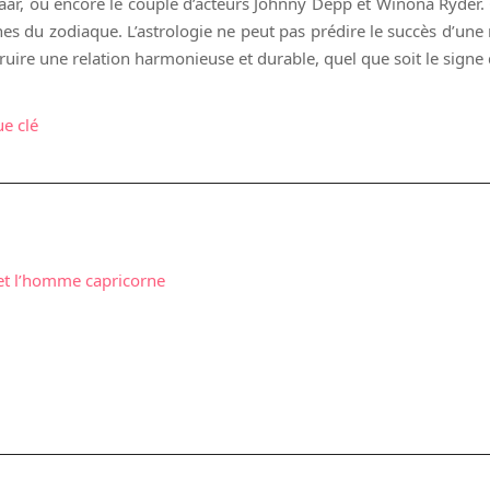
Maar, ou encore le couple d’acteurs Johnny Depp et Winona Ryder.
es du zodiaque. L’astrologie ne peut pas prédire le succès d’une r
ruire une relation harmonieuse et durable, quel que soit le sign
ue clé
et l’homme capricorne