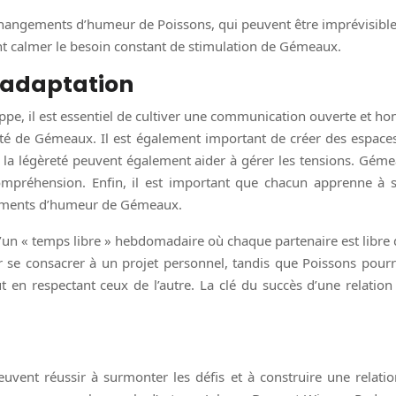
 changements d’humeur de Poissons, qui peuvent être imprévisible
nt calmer le besoin constant de stimulation de Gémeaux.
l’adaptation
ppe, il est essentiel de cultiver une communication ouverte et 
nalité de Gémeaux. Il est également important de créer des espa
 la légèreté peuvent également aider à gérer les tensions. Géme
mpréhension. Enfin, il est important que chacun apprenne à s’
ngements d’humeur de Gémeaux.
n « temps libre » hebdomadaire où chaque partenaire est libre de
e consacrer à un projet personnel, tandis que Poissons pourrait
t en respectant ceux de l’autre. La clé du succès d’une relati
vent réussir à surmonter les défis et à construire une relatio