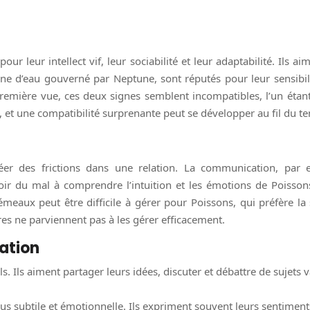
 leur intellect vif, leur sociabilité et leur adaptabilité. Ils a
ne d’eau gouverné par Neptune, sont réputés pour leur sensibilit
remière vue, ces deux signes semblent incompatibles, l’un étant t
e, et une compatibilité surprenante peut se développer au fil du t
réer des frictions dans une relation. La communication, par
ir du mal à comprendre l’intuition et les émotions de Poisson
meaux peut être difficile à gérer pour Poissons, qui préfère l
res ne parviennent pas à les gérer efficacement.
ation
Ils aiment partager leurs idées, discuter et débattre de sujets var
 subtile et émotionnelle. Ils expriment souvent leurs sentiments à