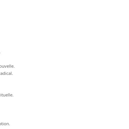
.
ouvelle.
adical.
ituelle.
ption.