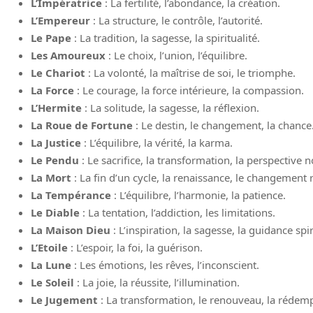
L’Impératrice
: La fertilité, l’abondance, la création.
L’Empereur
: La structure, le contrôle, l’autorité.
Le Pape
: La tradition, la sagesse, la spiritualité.
Les Amoureux
: Le choix, l’union, l’équilibre.
Le Chariot
: La volonté, la maîtrise de soi, le triomphe.
La Force
: Le courage, la force intérieure, la compassion.
L’Hermite
: La solitude, la sagesse, la réflexion.
La Roue de Fortune
: Le destin, le changement, la chance
La Justice
: L’équilibre, la vérité, la karma.
Le Pendu
: Le sacrifice, la transformation, la perspective n
La Mort
: La fin d’un cycle, la renaissance, le changement r
La Tempérance
: L’équilibre, l’harmonie, la patience.
Le Diable
: La tentation, l’addiction, les limitations.
La Maison Dieu
: L’inspiration, la sagesse, la guidance spir
L’Etoile
: L’espoir, la foi, la guérison.
La Lune
: Les émotions, les rêves, l’inconscient.
Le Soleil
: La joie, la réussite, l’illumination.
Le Jugement
: La transformation, le renouveau, la rédem