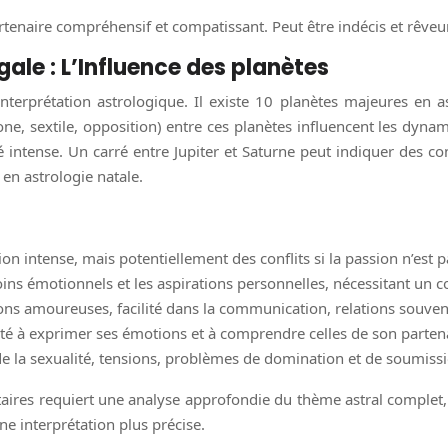
tenaire compréhensif et compatissant. Peut être indécis et rêveur.
ale : L’Influence des planètes
interprétation astrologique. Il existe 10 planètes majeures en as
one, sextile, opposition) entre ces planètes influencent les dyn
ntense. Un carré entre Jupiter et Saturne peut indiquer des confl
 en astrologie natale.
ion intense, mais potentiellement des conflits si la passion n’est 
oins émotionnels et les aspirations personnelles, nécessitant un
ons amoureuses, facilité dans la communication, relations souven
ité à exprimer ses émotions et à comprendre celles de son parten
 de la sexualité, tensions, problèmes de domination et de soumiss
nétaires requiert une analyse approfondie du thème astral comple
e interprétation plus précise.