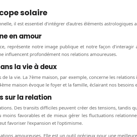
scope solaire
e, il est essentiel d’intégrer d’autres éléments astrologiques a
une en amour
ance, représente notre image publique et notre façon d’interag
 Lune influencent profondément nos relations amoureuses.
dans la vie à deux
de la vie. La 7ème maison, par exemple, concerne les relations in
a 4ème maison évoque le foyer et la famille, éclairant nos besoins 
 sur la relation
ns. Des transits difficiles peuvent créer des tensions, tandis qu
u moins favorables et de mieux gérer les fluctuations relationn
peut favoriser l’expansion et l’optimisme.
elations amoureuses. Elle est un outil précieux pour une meilleu