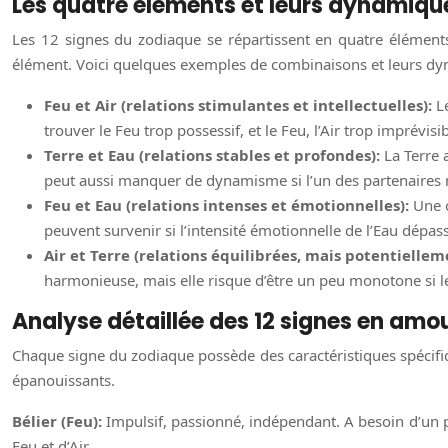
Les quatre éléments et leurs dynamique
Les 12 signes du zodiaque se répartissent en quatre éléments,
élément. Voici quelques exemples de combinaisons et leurs d
Feu et Air (relations stimulantes et intellectuelles):
L
trouver le Feu trop possessif, et le Feu, l’Air trop imprévisibl
Terre et Eau (relations stables et profondes):
La Terre a
peut aussi manquer de dynamisme si l’un des partenaires m
Feu et Eau (relations intenses et émotionnelles):
Une 
peuvent survenir si l’intensité émotionnelle de l’Eau dépass
Air et Terre (relations équilibrées, mais potentiellem
harmonieuse, mais elle risque d’être un peu monotone si les
Analyse détaillée des 12 signes en amo
Chaque signe du zodiaque possède des caractéristiques spécifiq
épanouissants.
Bélier (Feu):
Impulsif, passionné, indépendant. A besoin d’un p
Feu et d’Air.