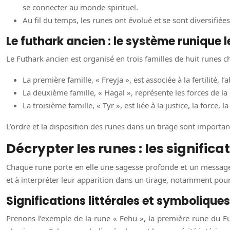
se connecter au monde spirituel.
Au fil du temps, les runes ont évolué et se sont diversifié
Le futhark ancien : le système runique 
Le Futhark ancien est organisé en trois familles de huit runes ch
La première famille, « Freyja », est associée à la fertilité, l
La deuxième famille, « Hagal », représente les forces de la 
La troisième famille, « Tyr », est liée à la justice, la force, 
L’ordre et la disposition des runes dans un tirage sont important
Décrypter les runes : les significa
Chaque rune porte en elle une sagesse profonde et un message u
et à interpréter leur apparition dans un tirage, notamment pou
Significations littérales et symboliques
Prenons l’exemple de la rune « Fehu », la première rune du Fut