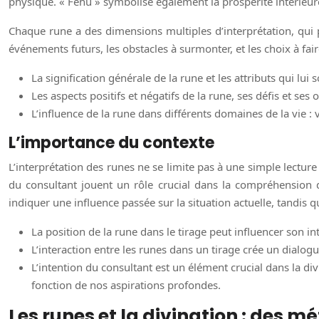
physique. « Fehu » symbolise également la prospérité intérieure, 
Chaque rune a des dimensions multiples d’interprétation, qui p
événements futurs, les obstacles à surmonter, et les choix à fair
La signification générale de la rune et les attributs qui lui 
Les aspects positifs et négatifs de la rune, ses défis et ses 
L’influence de la rune dans différents domaines de la vie : v
L’importance du contexte
L’interprétation des runes ne se limite pas à une simple lecture 
du consultant jouent un rôle crucial dans la compréhension
indiquer une influence passée sur la situation actuelle, tandis q
La position de la rune dans le tirage peut influencer son in
L’interaction entre les runes dans un tirage crée un dialog
L’intention du consultant est un élément crucial dans la 
fonction de nos aspirations profondes.
Les runes et la divination : des 