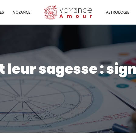
ES
VOYANCE
ASTROLOGIE
 leur sagesse : sign