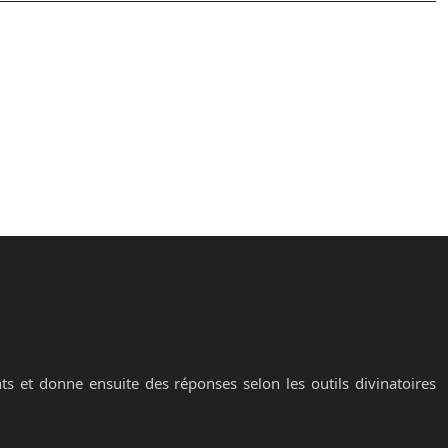
ts et donne ensuite des réponses selon les outils divinatoires