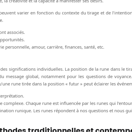
la créativité et la capacité à manifester ses désirs.
euvent varier en fonction du contexte du tirage et de l’intention
e.
sont associés.
opportunités.
ie personnelle, amour, carrière, finances, santé, etc.
des significations individuelles. La position de la rune dans le t
 du message global, notamment pour les questions de voyance. 
u’une rune tirée dans la position « futur » peut éclairer les événem
terprétation.
ue complexe. Chaque rune est influencée par les runes qui l’entoure
divination runique. Les runes répondent à nos questions et nous g
méthodes traditionnelles et contem