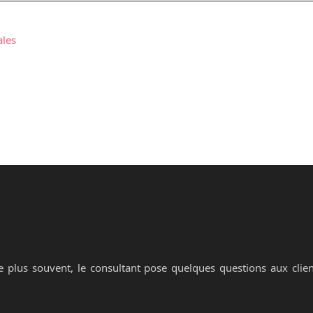
ales
 plus souvent, le consultant pose quelques questions aux clien