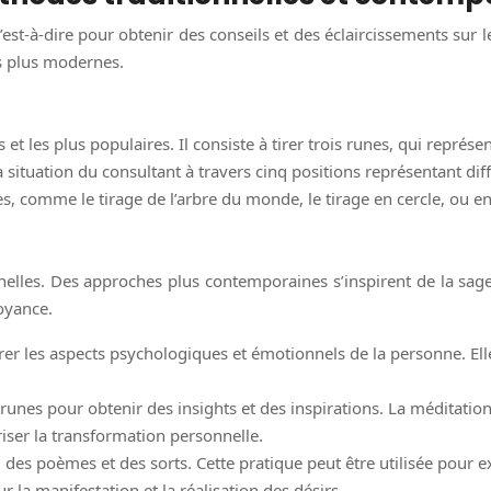
c’est-à-dire pour obtenir des conseils et des éclaircissements sur
es plus modernes.
 et les plus populaires. Il consiste à tirer trois runes, qui représen
 situation du consultant à travers cinq positions représentant diff
es, comme le tirage de l’arbre du monde, le tirage en cercle, ou en
nnelles. Des approches plus contemporaines s’inspirent de la sa
oyance.
r les aspects psychologiques et émotionnels de la personne. Elle p
 runes pour obtenir des insights et des inspirations. La méditati
riser la transformation personnelle.
 des poèmes et des sorts. Cette pratique peut être utilisée pour ex
r la manifestation et la réalisation des désirs.